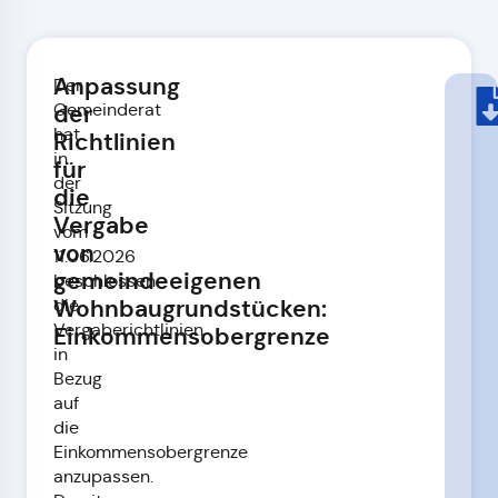
Anpassung
Der
Gemeinderat
der
hat
Richtlinien
in
für
der
die
Sitzung
Vergabe
vom
von
11.06.2026
gemeindeeigenen
beschlossen
Wohnbaugrundstücken:
die
Vergaberichtlinien
Einkommensobergrenze
in
Bezug
auf
die
Einkommensobergrenze
anzupassen.