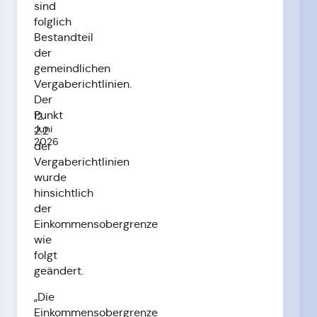
sind
folglich
Bestandteil
der
gemeindlichen
Vergaberichtlinien.
Der
Punkt
12.
Juni
2.2
2026
der
Vergaberichtlinien
wurde
hinsichtlich
der
Einkommensobergrenze
wie
folgt
geändert.
„Die
Einkommensobergrenze