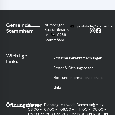
Gemeinde
Nürnberger
poststelle@stammham
Straße 9
Stammham
08405
9289-
85134
0
Stammham
Wichtige
Amtliche Bekanntmachungen
Links
Ämter & Öffnungszeiten
Not- und Informationsdienste
Links
Öffnungszeiten
Montag
Dienstag
Mittwoch
Donnerstag
Freitag
08:00 -
07:00 -
08:00 -
14:00 -
08:00 -
12:00 Uhr
12:00 Uhr
12:00 Uhr
18:00 Uhr
12:00 Uhr