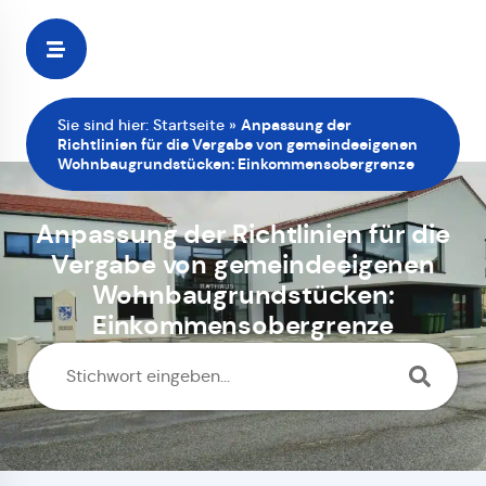
Zur
Startseite
Sie sind hier:
Startseite
»
Anpassung der
Richtlinien für die Vergabe von gemeindeeigenen
Wohnbaugrundstücken: Einkommensobergrenze
Anpassung der Richtlinien für die
Vergabe von gemeindeeigenen
Wohnbaugrundstücken:
Einkommensobergrenze