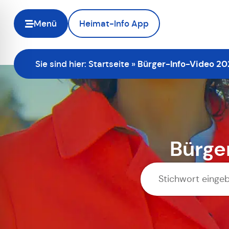
Menü
Heimat-Info App
Sie sind hier:
Startseite
»
Bürger-Info-Video 202
Bürge