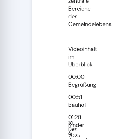
zentrale
Bereiche
des
Gemeindelebens.
Videoinhalt
im
Überblick
00:00
Begrüßung
00:51
Bauhof
01:28
10.
Kinder
Dez.
&
2025