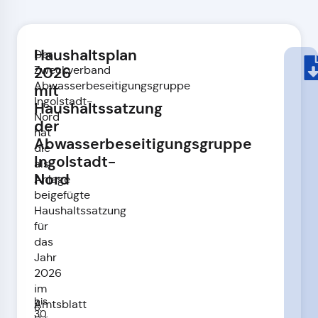
Haushaltsplan
Der
Zweckverband
2026
Abwasserbeseitigungsgruppe
mit
Ingolstadt-
Haushaltssatzung
Nord
der
hat
Abwasserbeseitigungsgruppe
die
Ingolstadt-
als
Nord
Anlage
beigefügte
Haushaltssatzung
für
das
Jahr
2026
im
bis
Amtsblatt
6.
30.