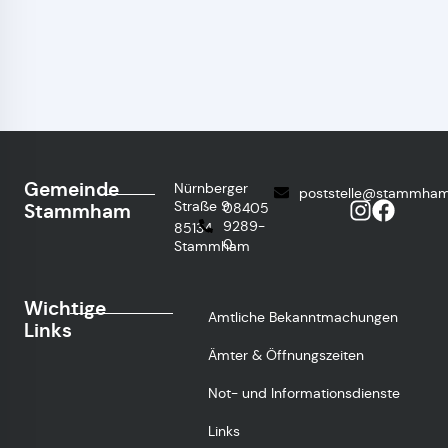
Gemeinde
Nürnberger
poststelle@stammham
Straße 9
Stammham
08405
9289-
85134
0
Stammham
Wichtige
Amtliche Bekanntmachungen
Links
Ämter & Öffnungszeiten
Not- und Informationsdienste
Links