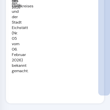
des
Feb.
Apr.
2026
Landkreises
2026
und
der
Stadt
Eichstätt
(Nr.
05
vom
06.
Februar
2026)
bekannt
gemacht.