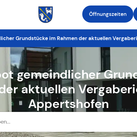
Öffnungszeiten
Zur Startseite
icher Grundstücke im Rahmen der aktuellen Vergaberi
ot gemeindlicher Grun
er aktuellen Vergaberic
Appertshofen