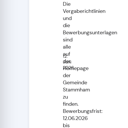
Die
Vergaberichtlinien
und
die
Bewerbungsunterlagen
sind
alle
auf
12.
der
Juni
2026
Homepage
der
Gemeinde
Stammham
zu
finden.
Bewerbungsfrist:
12.06.2026
bis