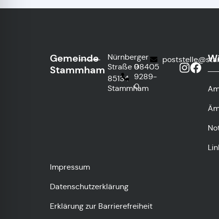
Gemeinde
Wi
Nürnberger
poststelle@st
Straße 9
08405
Stammham
9289-
85134
0
Stammham
Am
Äm
No
Lin
Impressum
Datenschutzerklärung
Erklärung zur Barrierefreiheit