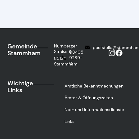
Gemeinde
Nürnberger
poststelle@stammham
Straße 9
Stammham
08405
9289-
85134
0
Stammham
Wichtige
Amtliche Bekanntmachungen
Links
Ämter & Öffnungszeiten
Not- und Informationsdienste
Links