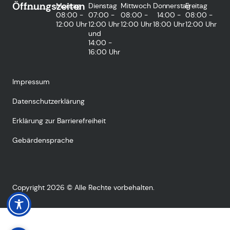
Öffnungszeiten
Montag
Dienstag
Mittwoch
Donnerstag
Freitag
08:00 -
07:00 -
08:00 -
14:00 -
08:00 -
12:00 Uhr
12:00 Uhr
12:00 Uhr
18:00 Uhr
12:00 Uhr
und
14:00 -
16:00 Uhr
Impressum
Datenschutzerklärung
Erklärung zur Barrierefreiheit
Gebärdensprache
Copyright 2026 © Alle Rechte vorbehalten.