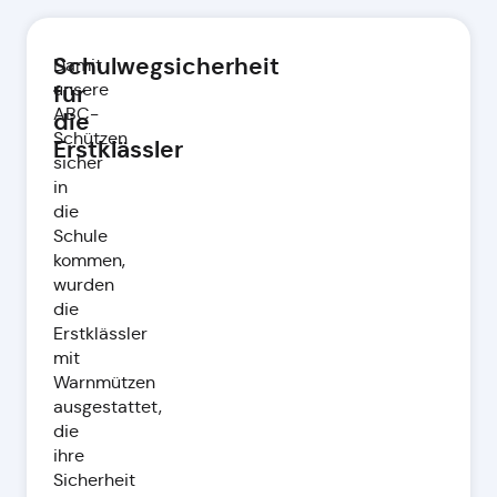
Schulwegsicherheit
Damit
unsere
für
ABC-
die
Schützen
Erstklässler
sicher
in
die
Schule
kommen,
wurden
die
Erstklässler
mit
Warnmützen
ausgestattet,
die
ihre
Sicherheit