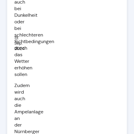
auch
bei
Dunkelheit
oder
bei
schlechteren
19.
Sichtbedingungen
Sep.
durch
2024
das
Wetter
erhöhen
sollen
Zudem
wird
auch
die
Ampelanlage
an
der
Nürnberger