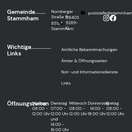
Gemeinde
Nürnberger
poststelle@stammham
Straße 9
Stammham
08405
9289-
85134
0
Stammham
Wichtige
Amtliche Bekanntmachungen
Links
Ämter & Öffnungszeiten
Not- und Informationsdienste
Links
Öffnungszeiten
Montag
Dienstag
Mittwoch
Donnerstag
Freitag
08:00 -
07:00 -
08:00 -
14:00 -
08:00 -
12:00 Uhr
12:00 Uhr
12:00 Uhr
18:00 Uhr
12:00 Uhr
und
14:00 -
16:00 Uhr