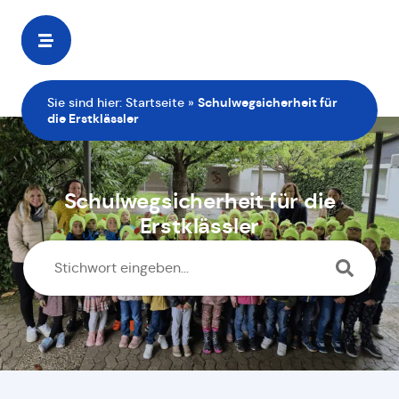
Zur
Startseite
Sie sind hier:
Startseite
»
Schulwegsicherheit für
die Erstklässler
Schulwegsicherheit für die
Erstklässler