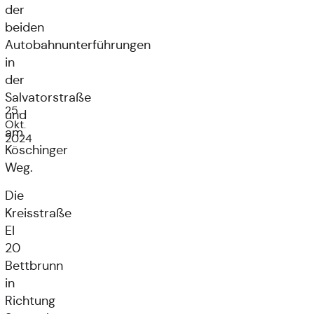
der
beiden
Autobahnunterführungen
in
der
Salvatorstraße
25.
und
Okt.
am
2024
Köschinger
Weg.
Die
Kreisstraße
EI
20
Bettbrunn
in
Richtung