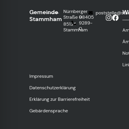
Gemeinde
Wi
Nürnberger
poststelle@st
Straße 9
08405
Stammham
9289-
85134
0
Stammham
Am
Äm
No
Lin
Impressum
Datenschutzerklärung
Erklärung zur Barrierefreiheit
Gebärdensprache