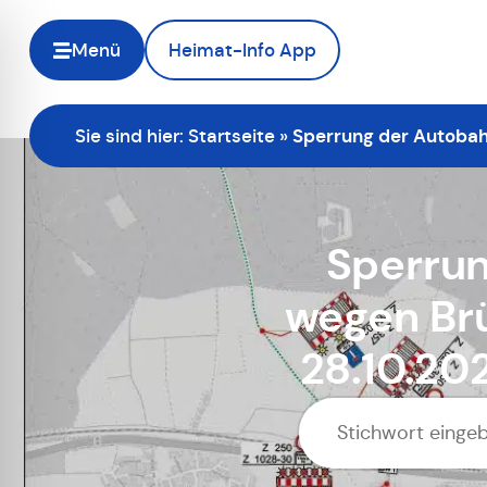
Menü
Heimat-Info App
Sie sind hier:
Startseite
»
Sperrung der Autobah
Sperru
wegen Brü
28.10.20