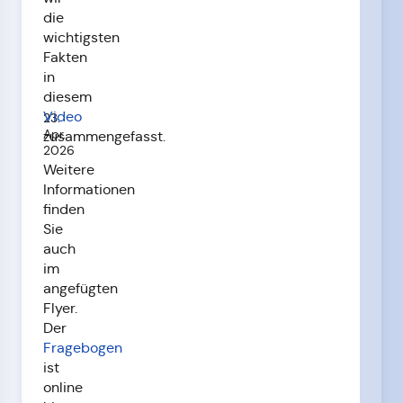
die
wichtigsten
Fakten
in
diesem
Video
23.
Apr.
zusammengefasst.
2026
Weitere
Informationen
finden
Sie
auch
im
angefügten
Flyer.
Der
Fragebogen
ist
online