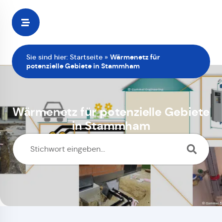
Zur
Startseite
Sie sind hier:
Startseite
»
Wärmenetz für
potenzielle Gebiete in Stammham
Wärmenetz für potenzielle Gebiete
in Stammham