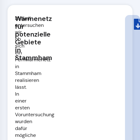
Wärmenetz
Aktuell
untersuchen
für
wir,
potenzielle
ob
Gebiete
sich
in
ein
Stammham
Fernwärmenetz
in
Stammham
realisieren
lässt.
In
einer
ersten
Voruntersuchung
wurden
dafür
mögliche