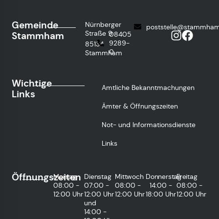
Gemeinde
Nürnberger
poststelle@stammham
Straße 9
Stammham
08405
9289-
85134
0
Stammham
Wichtige
Amtliche Bekanntmachungen
Links
Ämter & Öffnungszeiten
Not- und Informationsdienste
Links
Öffnungszeiten
Montag
Dienstag
Mittwoch
Donnerstag
Freitag
08:00 -
07:00 -
08:00 -
14:00 -
08:00 -
12:00 Uhr
12:00 Uhr
12:00 Uhr
18:00 Uhr
12:00 Uhr
und
14:00 -